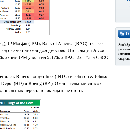
О
Q), JP Morgan (JPM), Bank of America (BAC) и Cisco
StockSp
рассказ
год с самой низкой доходностью. Итог: акции Alcoa
(аналит
9%, акции JPM упали на 5,35%, а BAC -22,17% и CSCO
опционы
нился. В него войдут Intel (INTC) и Johnson & Johnson
 Depot (HD) и Boeing (BA). Окончательный список
ардинальных перестановок ждать не стоит.