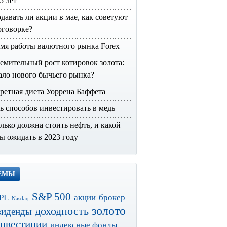
15 лет
давать ли акции в мае, как советуют
оговорке?
мя работы валютного рынка Forex
емительный рост котировок золота:
ало нового бычьего рынка?
ретная диета Уоррена Баффета
ь способов инвестировать в медь
лько должна стоить нефть, и какой
ы ожидать в 2023 году
ЕМЫ
S&P 500
PL
акции
брокер
Nasdaq
золото
доходность
виденды
нвестиции
индексные фонды