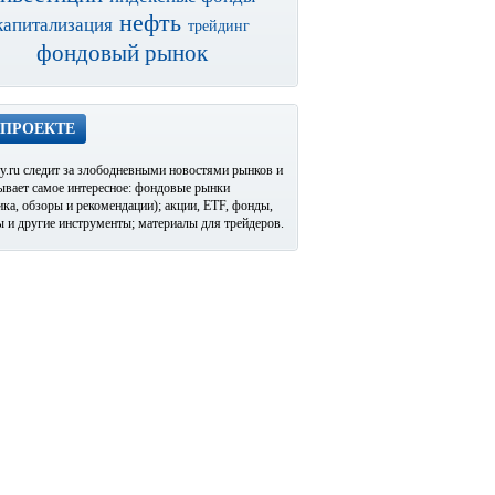
нефть
капитализация
трейдинг
фондовый рынок
 ПРОЕКТЕ
y.ru следит за злободневными новостями рынков и
ывает самое интересное: фондовые рынки
ика, обзоры и рекомендации); акции, ETF, фонды,
 и другие инструменты; материалы для трейдеров.