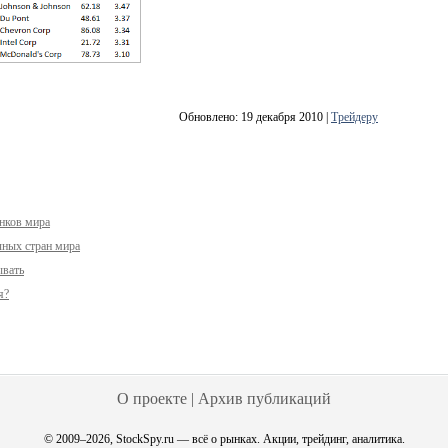
Обновлено: 19 декабря 2010
|
Трейдеру
нков мира
чных стран мира
ывать
я?
О проекте
|
Архив публикаций
© 2009–2026, StockSpy.ru — всё о рынках. Акции, трейдинг, аналитика.