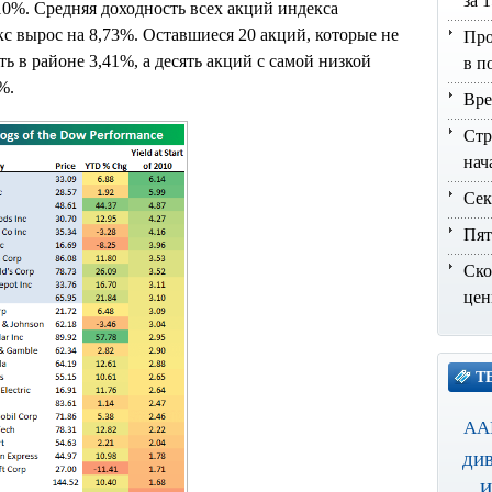
за 
10%. Средняя доходность всех акций индекса
кс вырос на 8,73%. Оставшиеся 20 акций, которые не
Про
ь в районе 3,41%, а десять акций с самой низкой
в п
%.
Вре
Стр
нач
Сек
Пят
Ско
цен
Т
AA
ди
и