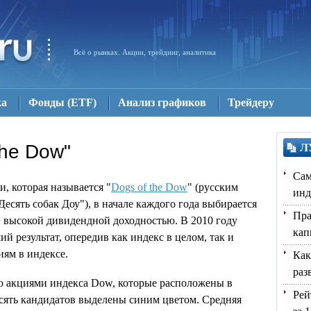
Всё о рынках. Акции, трейдинг, аналитика
ка
Фонды (ETF)
Aнализ графиков
Трейдеру
the Dow"
Л
Сам
, которая называется "
Dogs of the Dow
" (русским
инд
есять собак Доу"), в начале каждого года выбирается
Пра
й высокой дивидендной доходностью. В 2010 году
кап
ий результат, опередив как индекс в целом, так и
иям в индексе.
Как
раз
ю акциями индекса Dow, которые расположены в
Рей
есять кандидатов выделены синим цветом. Средняя