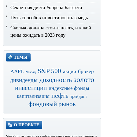
Секретная диета Уоррена Баффета
Пять способов инвестировать в медь
Сколько должна стоить нефть, и какой
цены ожидать в 2023 году
ТЕМЫ
S&P 500
AAPL
акции
брокер
Nasdaq
золото
доходность
дивиденды
инвестиции
индексные фонды
нефть
капитализация
трейдинг
фондовый рынок
О ПРОЕКТЕ
StockSpy.ru следит за злободневными новостями рынков и