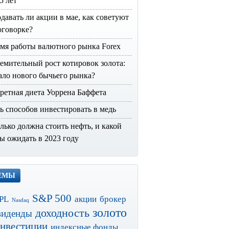
15 лет
давать ли акции в мае, как советуют
оговорке?
мя работы валютного рынка Forex
емительный рост котировок золота:
ало нового бычьего рынка?
ретная диета Уоррена Баффета
ь способов инвестировать в медь
лько должна стоить нефть, и какой
ы ожидать в 2023 году
ЕМЫ
S&P 500
PL
акции
брокер
Nasdaq
золото
доходность
виденды
нвестиции
индексные фонды