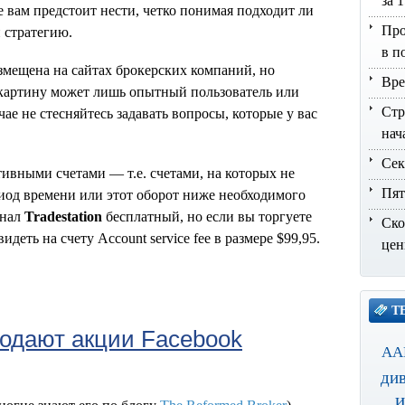
за 
е вам предстоит нести, четко понимая подходит ли
Про
 стратегию.
в п
змещена на сайтах брокерских компаний, но
Вре
ю картину может лишь опытный пользователь или
Стр
ае не стесняйтесь задавать вопросы, которые у вас
нач
Сек
тивными счетами — т.е. счетами, на которых не
Пят
иод времени или этот оборот ниже необходимого
инал
Tradestation
бесплатный, но если вы торгуете
Ско
идеть на счету Account service fee в размере $99,95.
цен
Т
родают акции Facebook
AA
ди
и