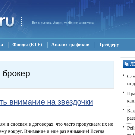
Всё о рынках. Акции, трейдинг, аналитика
ка
Фонды (ETF)
Aнализ графиков
Трейдеру
Л
брокер
Сам
инд
Пра
ь внимание на звездочки
кап
Как
раз
 и сноскам в договорах, что часто пропускаем их не
Рей
ему вокруг. Внимание и еще раз внимание! Всегда