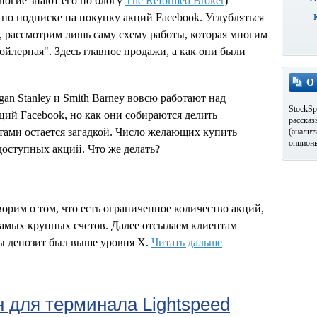
огие знают его по блогу
The Reformed Broker
)
по подписке на покупку акций Facebook. Углубляться
, рассмотрим лишь саму схему работы, которая многим
йлерная". Здесь главное продажи, а как они были
О
n Stanley и Smith Barney вовсю работают над
StockSp
ий Facebook, но как они собираются делить
рассказ
ами остается загадкой. Число желающих купить
(аналит
опционы
доступных акций. Что же делать?
орим о том, что есть ограниченное количество акций,
самых крупных счетов. Далее отсылаем клиентам
бы депозит был выше уровня X.
Читать дальше
 для терминала Lightspeed