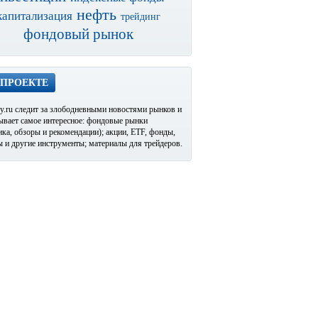
нефть
капитализация
трейдинг
фондовый рынок
 ПРОЕКТЕ
y.ru следит за злободневными новостями рынков и
ывает самое интересное: фондовые рынки
ика, обзоры и рекомендации); акции, ETF, фонды,
 и другие инструменты; материалы для трейдеров.